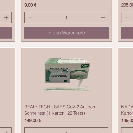
Preis
Preis
9,00 €
205,0
In den Warenkorb
REALY TECH - SARS-CoV-2 Antigen
NADAL
Schnelltest (1 Karton=25 Tests)
Karto
Preis
Preis
149,00 €
149,0