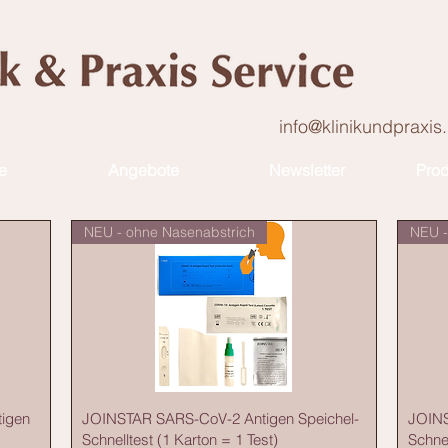
info@klinikundpraxis
e
Angebote
Newsletter
Prod
NEU - ohne Nasenabstrich
NEU -
igen
JOINSTAR SARS-CoV-2 Antigen Speichel-
JOINS
Schnelltest (1 Karton = 1 Test)
Schnel