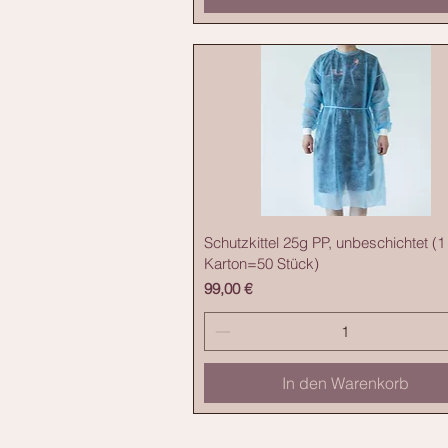
Schutzkittel 25g PP, unbeschichtet (1
Karton=50 Stück)
Preis
99,00 €
In den Warenkorb