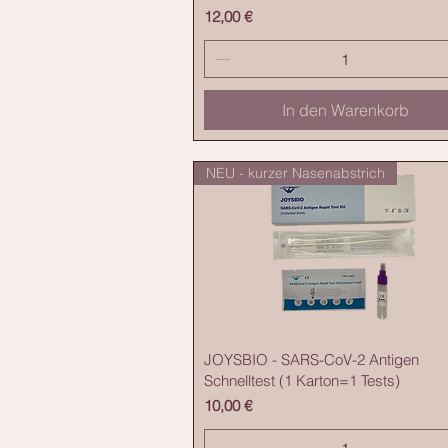
Preis
12,00 €
In den Warenkorb
NEU - kurzer Nasenabstrich
JOYSBIO - SARS-CoV-2 Antigen
Schnelltest (1 Karton=1 Tests)
Preis
10,00 €