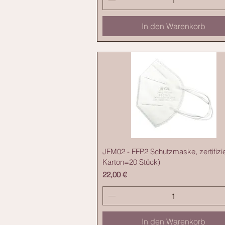
In den Warenkorb
JFM02 - FFP2 Schutzmaske, zertifizie
Karton=20 Stück)
Preis
22,00 €
In den Warenkorb