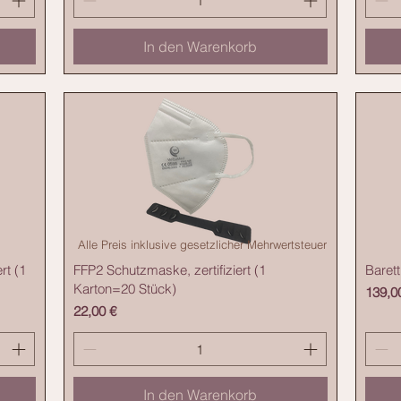
In den Warenkorb
Alle Preis inklusive gesetzlicher Mehrwertsteuer
rt (1
FFP2 Schutzmaske, zertifiziert (1
Barett
Karton=20 Stück)
Preis
139,0
Preis
22,00 €
In den Warenkorb